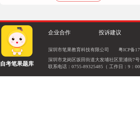
企业合作
投诉建议
深圳市笔果教育科技有限公司
粤ICP备17
深圳市龙岗区坂田街道大发埔社区里浦街7号TOD
自考笔果题库
联系电话：0755-89325485（ 工作日：9：00