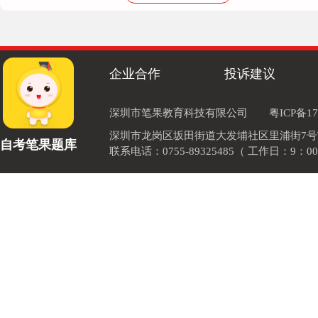
企业合作
投诉建议
深圳市笔果教育科技有限公司
粤ICP备17
深圳市龙岗区坂田街道大发埔社区里浦街7号TOD
自考笔果题库
联系电话：0755-89325485（ 工作日：9：00