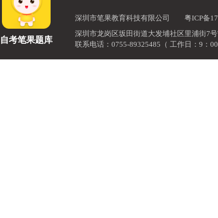
深圳市笔果教育科技有限公司
粤ICP备17
深圳市龙岗区坂田街道大发埔社区里浦街7号TOD
自考笔果题库
联系电话：0755-89325485（ 工作日：9：00