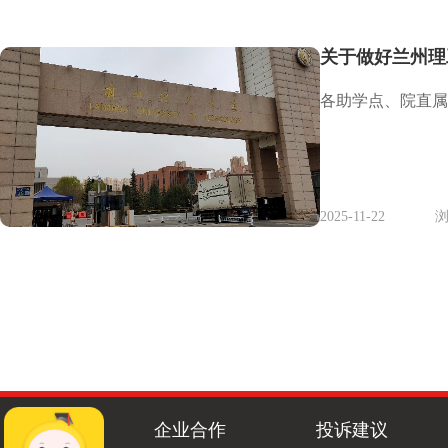
关于做好兰州理
各助学点、院直属
2025-11-22
浏
企业合作
投诉建议