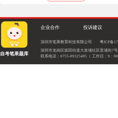
企业合作
投诉建议
深圳市笔果教育科技有限公司
粤ICP备17
深圳市龙岗区坂田街道大发埔社区里浦街7号TOD
自考笔果题库
联系电话：0755-89325485（ 工作日：9：00