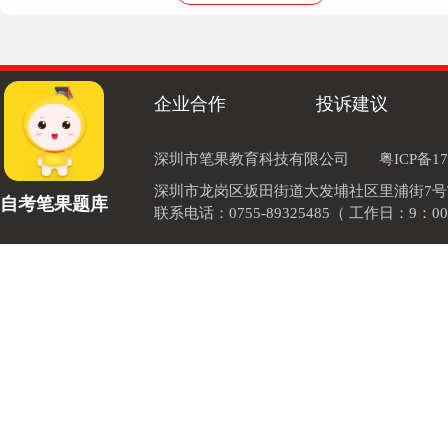
132****5488
实用科学针对整体发展
企业合作
投诉建议
188****8197
真正发十颗
深圳市笔果教育科技有限公司
粤ICP备17
深圳市龙岗区坂田街道大发埔社区里浦街7号TOD
185****2385
自考笔果题库
联系电话：0755-89325485（ 工作日：9：00
针对性整体性发展性实用性科学性