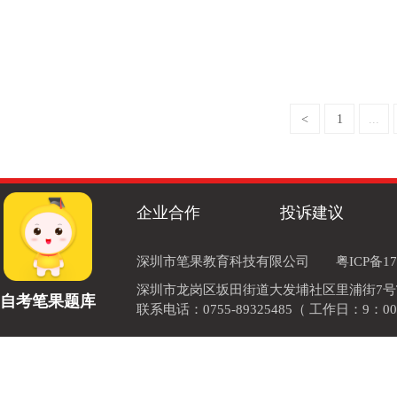
<
1
...
企业合作
投诉建议
深圳市笔果教育科技有限公司
粤ICP备17
深圳市龙岗区坂田街道大发埔社区里浦街7号TOD
自考笔果题库
联系电话：0755-89325485（ 工作日：9：00