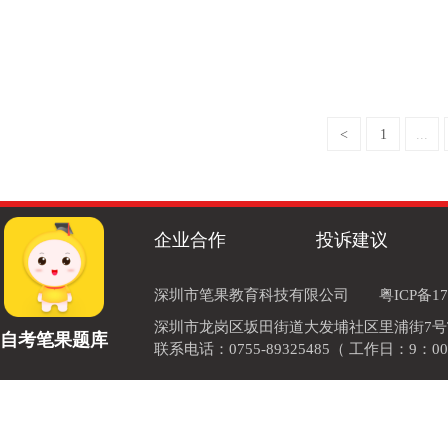
<
1
...
企业合作
投诉建议
深圳市笔果教育科技有限公司
粤ICP备17
深圳市龙岗区坂田街道大发埔社区里浦街7号TOD
自考笔果题库
联系电话：0755-89325485（ 工作日：9：00