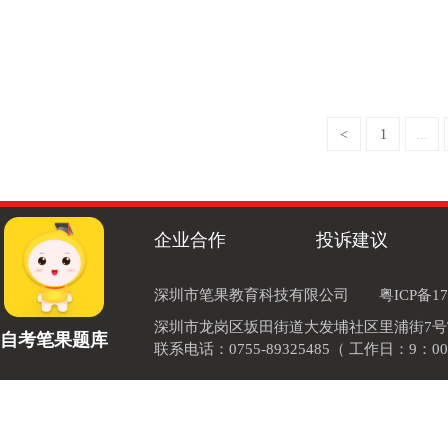
<
1
...
企业合作
投诉建议
深圳市笔果教育科技有限公司
粤ICP备17
深圳市龙岗区坂田街道大发埔社区里浦街7号TOD
自考笔果题库
联系电话：0755-89325485（ 工作日：9：00