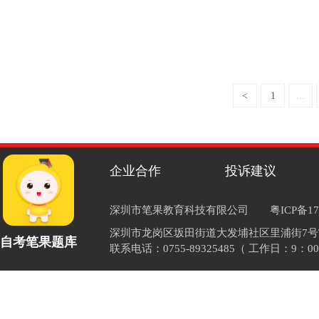
<
1
...
企业合作
投诉建议
深圳市笔果教育科技有限公司
粤ICP备17
深圳市龙岗区坂田街道大发埔社区里浦街7号TOD
自考笔果题库
联系电话：0755-89325485（ 工作日：9：00