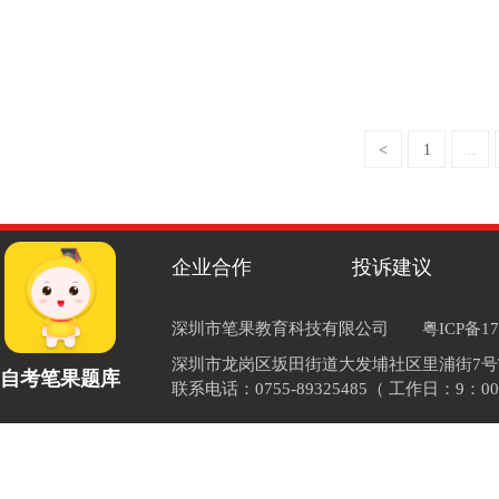
<
1
...
企业合作
投诉建议
深圳市笔果教育科技有限公司
粤ICP备17
深圳市龙岗区坂田街道大发埔社区里浦街7号TOD
自考笔果题库
联系电话：0755-89325485（ 工作日：9：00