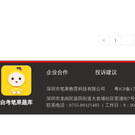
<
1
...
企业合作
投诉建议
深圳市笔果教育科技有限公司
粤ICP备17
深圳市龙岗区坂田街道大发埔社区里浦街7号TOD
自考笔果题库
联系电话：0755-89325485（ 工作日：9：00