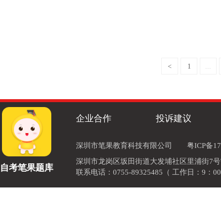
<
1
...
企业合作
投诉建议
深圳市笔果教育科技有限公司
粤ICP备17
深圳市龙岗区坂田街道大发埔社区里浦街7号TOD
自考笔果题库
联系电话：0755-89325485（ 工作日：9：00