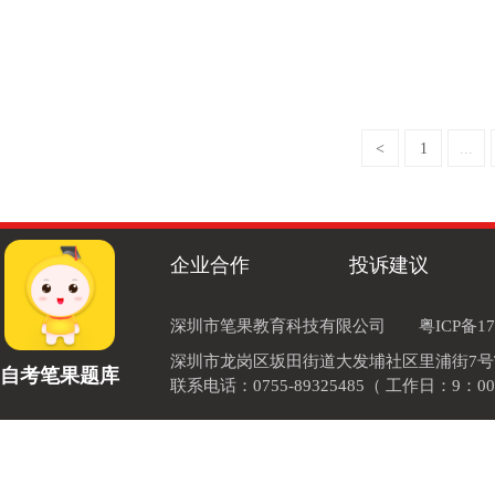
<
1
...
企业合作
投诉建议
深圳市笔果教育科技有限公司
粤ICP备17
深圳市龙岗区坂田街道大发埔社区里浦街7号TOD
自考笔果题库
联系电话：0755-89325485（ 工作日：9：00