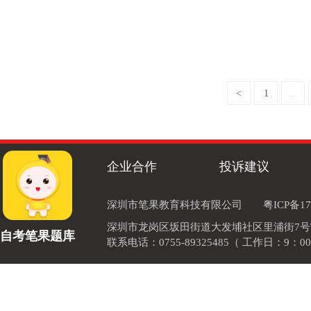
<
1
...
企业合作
投诉建议
深圳市笔果教育科技有限公司
粤ICP备17
深圳市龙岗区坂田街道大发埔社区里浦街7号TOD
自考笔果题库
联系电话：0755-89325485（ 工作日：9：00