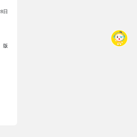
28日
、版