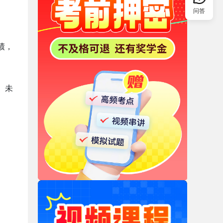
问答
绩，
。未