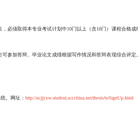
，必须取得本专业考试计划中10门以上（含10门）课程合格成
方可参加答辩。毕业论文成绩根据写作情况和答辩表现综合评定
系统。网址：
http://acjjyxw.student.sccchina.net/thesis/toSignUp.html