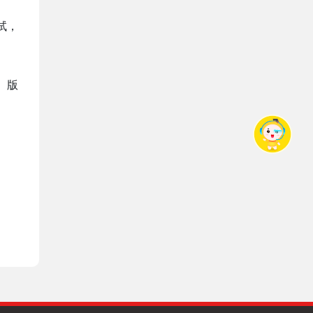
试，
、版