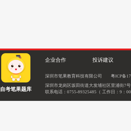
企业合作
投诉建议
深圳市笔果教育科技有限公司
粤ICP备17
深圳市龙岗区坂田街道大发埔社区里浦街7号TOD
自考笔果题库
联系电话：0755-89325485（ 工作日：9：00