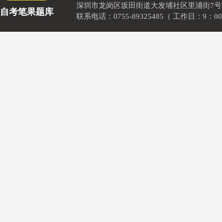
深圳市龙岗区坂田街道大发埔社区里浦街7号TOD
自考笔果题库
联系电话：0755-89325485（ 工作日：9：00