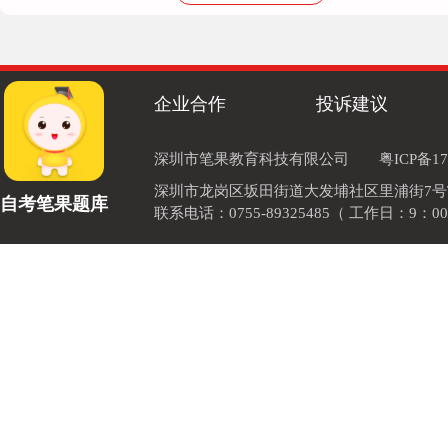
企业合作
投诉建议
深圳市笔果教育科技有限公司
粤ICP备17
深圳市龙岗区坂田街道大发埔社区里浦街7号TOD
自考笔果题库
联系电话：0755-89325485（ 工作日：9：00