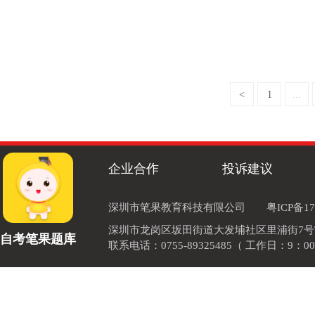
<
1
...
企业合作
投诉建议
深圳市笔果教育科技有限公司
粤ICP备17
深圳市龙岗区坂田街道大发埔社区里浦街7号TOD
自考笔果题库
联系电话：0755-89325485（ 工作日：9：00