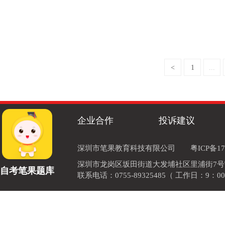
<
1
...
企业合作
投诉建议
深圳市笔果教育科技有限公司
粤ICP备17
深圳市龙岗区坂田街道大发埔社区里浦街7号TOD
自考笔果题库
联系电话：0755-89325485（ 工作日：9：00