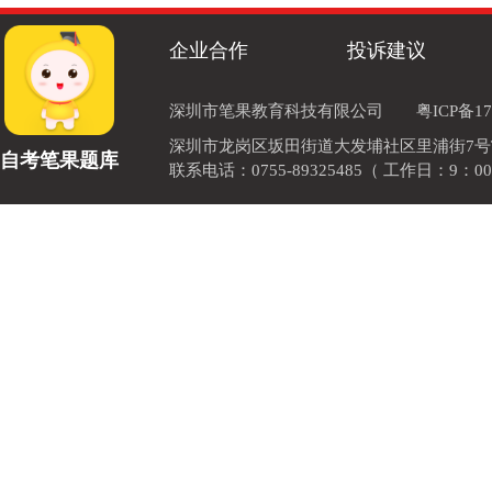
企业合作
投诉建议
深圳市笔果教育科技有限公司
粤ICP备17
深圳市龙岗区坂田街道大发埔社区里浦街7号TOD
自考笔果题库
联系电话：0755-89325485（ 工作日：9：00