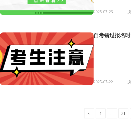
2025-07-23
浏
自考错过报名时
2025-07-22
浏
<
1
...
31