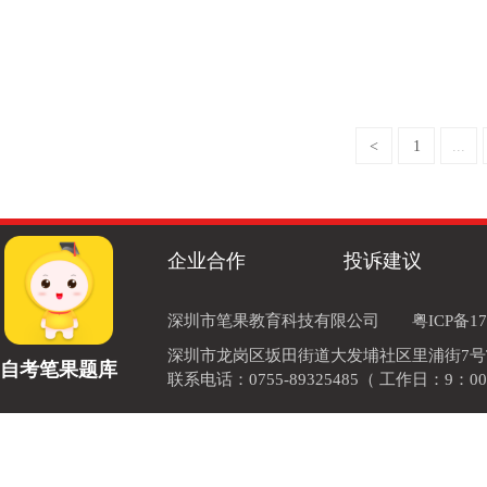
<
1
...
企业合作
投诉建议
深圳市笔果教育科技有限公司
粤ICP备17
深圳市龙岗区坂田街道大发埔社区里浦街7号TOD
自考笔果题库
联系电话：0755-89325485（ 工作日：9：00