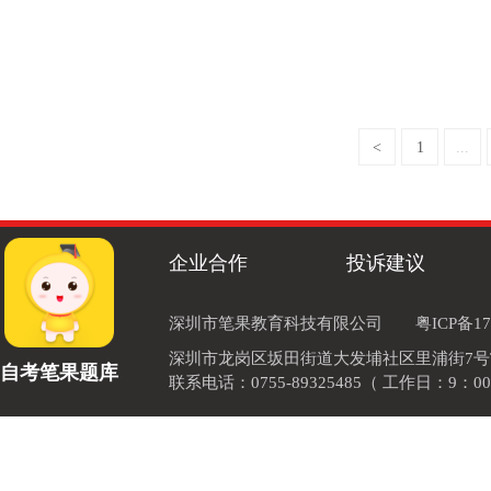
<
1
...
企业合作
投诉建议
深圳市笔果教育科技有限公司
粤ICP备17
深圳市龙岗区坂田街道大发埔社区里浦街7号TOD
自考笔果题库
联系电话：0755-89325485（ 工作日：9：00