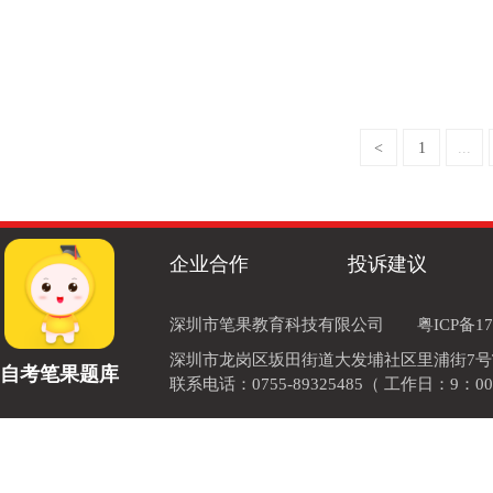
<
1
...
企业合作
投诉建议
深圳市笔果教育科技有限公司
粤ICP备17
深圳市龙岗区坂田街道大发埔社区里浦街7号TOD
自考笔果题库
联系电话：0755-89325485（ 工作日：9：00