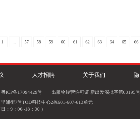
1
...
57
58
59
60
61
62
63
64
65
66
议
人才招聘
关于我们
隐
粤ICP备17094429号
出版物经营许可证 新出发深批字第00195
街7号TOD科技中心2栋601-607-613单元
作日：9：00~18：00 ）