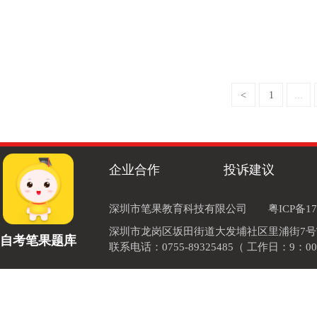
<
1
...
企业合作
投诉建议
深圳市笔果教育科技有限公司
粤ICP备17
深圳市龙岗区坂田街道大发埔社区里浦街7号TOD
自考笔果题库
联系电话：0755-89325485（ 工作日：9：00