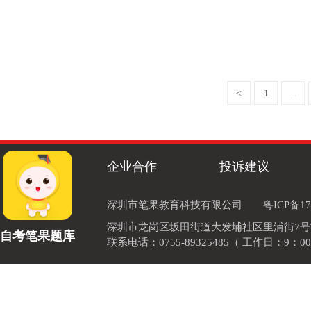
<
1
...
企业合作
投诉建议
深圳市笔果教育科技有限公司
粤ICP备17
深圳市龙岗区坂田街道大发埔社区里浦街7号TOD
自考笔果题库
联系电话：0755-89325485（ 工作日：9：00