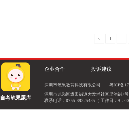
<
1
...
企业合作
投诉建议
深圳市笔果教育科技有限公司
粤ICP备17
深圳市龙岗区坂田街道大发埔社区里浦街7号TOD
自考笔果题库
联系电话：0755-89325485（ 工作日：9：00