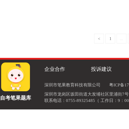
<
1
...
企业合作
投诉建议
深圳市笔果教育科技有限公司
粤ICP备17
深圳市龙岗区坂田街道大发埔社区里浦街7号TOD
自考笔果题库
联系电话：0755-89325485（ 工作日：9：00