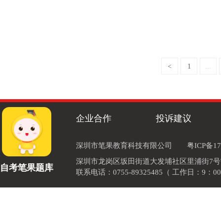
<
1
...
企业合作
投诉建议
深圳市笔果教育科技有限公司
粤ICP备17
深圳市龙岗区坂田街道大发埔社区里浦街7号TOD
自考笔果题库
联系电话：0755-89325485（ 工作日：9：00