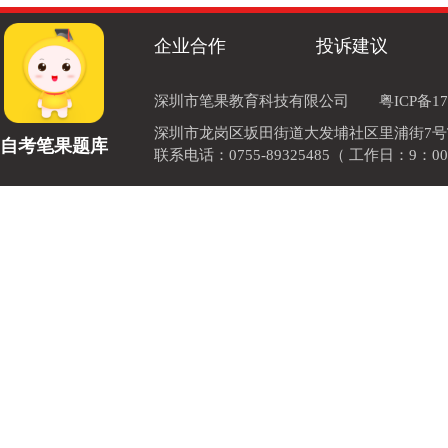
企业合作
投诉建议
深圳市笔果教育科技有限公司
粤ICP备17
深圳市龙岗区坂田街道大发埔社区里浦街7号TOD
自考笔果题库
联系电话：0755-89325485（ 工作日：9：00