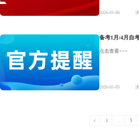
2026-01-06
浏
备考1月/4月
点击查看>>>
2026-01-05
浏
<
1
...
5