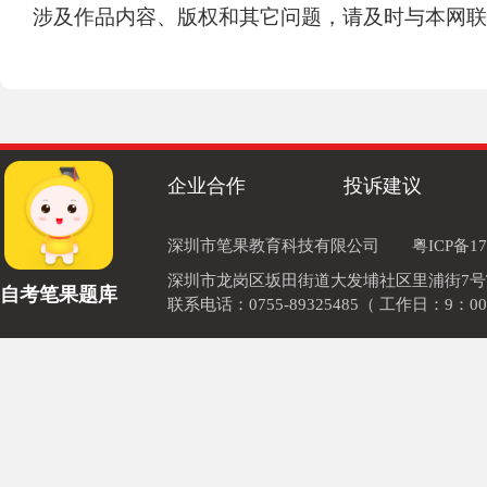
涉及作品内容、版权和其它问题，请及时与本网联
企业合作
投诉建议
深圳市笔果教育科技有限公司
粤ICP备17
深圳市龙岗区坂田街道大发埔社区里浦街7号TOD
自考笔果题库
联系电话：0755-89325485（ 工作日：9：00