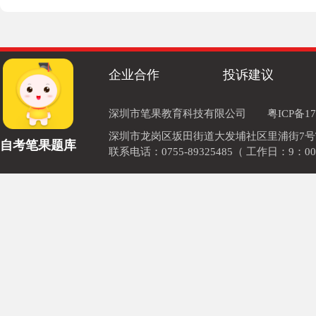
企业合作
投诉建议
深圳市笔果教育科技有限公司
粤ICP备17
深圳市龙岗区坂田街道大发埔社区里浦街7号TOD
自考笔果题库
联系电话：0755-89325485（ 工作日：9：00