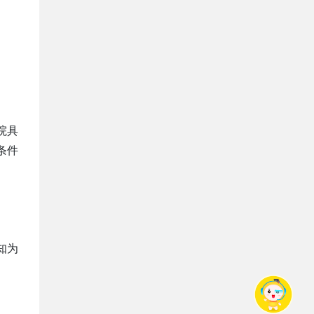
院具
条件
。
知为