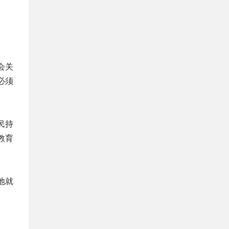
会关
必须
民持
教育
地就