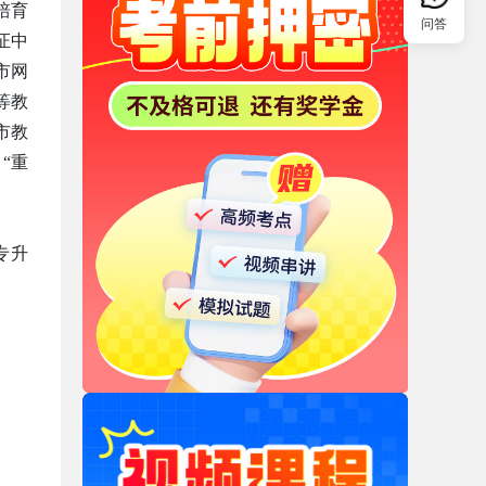
培育
问答
证中
市网
等教
市教
“重
专升