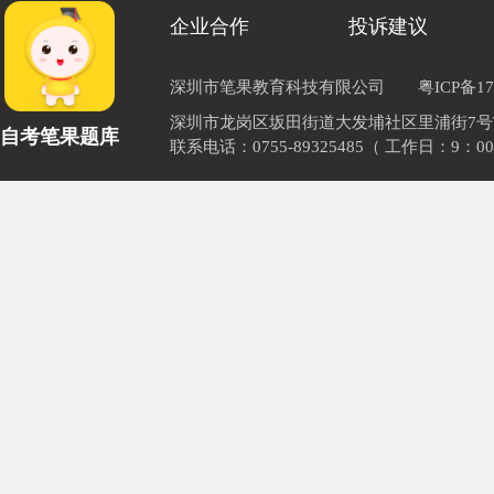
企业合作
投诉建议
深圳市笔果教育科技有限公司
粤ICP备17
深圳市龙岗区坂田街道大发埔社区里浦街7号TOD
自考笔果题库
联系电话：0755-89325485（ 工作日：9：00