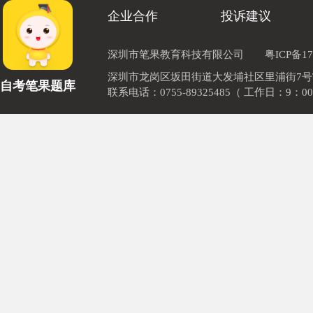
企业合作
投诉建议
深圳市笔果教育科技有限公司
粤ICP备17
深圳市龙岗区坂田街道大发埔社区里浦街7号TOD
自考笔果题库
联系电话：0755-89325485（ 工作日：9：00