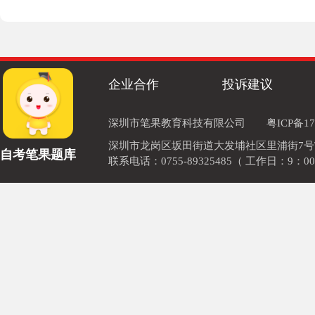
企业合作
投诉建议
深圳市笔果教育科技有限公司
粤ICP备17
深圳市龙岗区坂田街道大发埔社区里浦街7号TOD
自考笔果题库
联系电话：0755-89325485（ 工作日：9：00