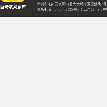
深圳市龙岗区坂田街道大发埔社区里浦街7号TOD
自考笔果题库
联系电话：0755-89325485（ 工作日：9：00