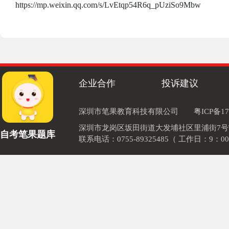
https://mp.weixin.qq.com/s/LvEtqp54R6q_pUziSo9Mbw
企业合作
投诉建议
深圳市笔果教育科技有限公司
粤ICP备17
深圳市龙岗区坂田街道大发埔社区里浦街7号TOD
自考笔果题库
联系电话：0755-89325485（ 工作日：9：00