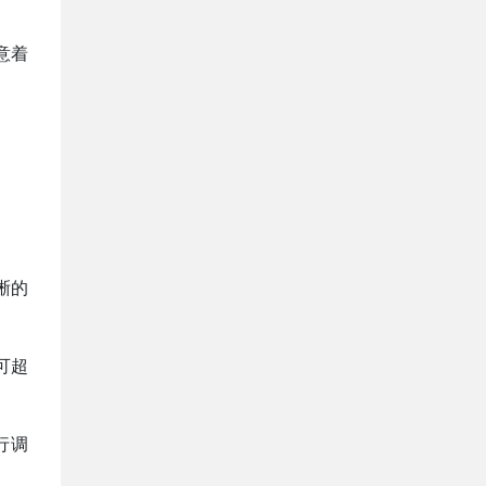
意着
晰的
可超
行调