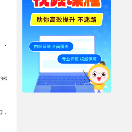
），
的核
导，