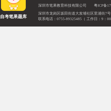
深圳市笔果教育科技有限公司
粤ICP备17
深圳市龙岗区坂田街道大发埔社区里浦街7号TOD
自考笔果题库
联系电话：0755-89325485（ 工作日：9：00