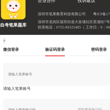
企业合作
投诉建议
深圳市笔果教育科技有限公司
粤ICP备17
深圳市龙岗区坂田街道大发埔社区里浦街7号TOD
自考笔果题库
联系电话：0755-89325485（ 工作日：9：00
×
微信登录
验证码登录
密码登录
请输入笔果账号
获取图形验证码