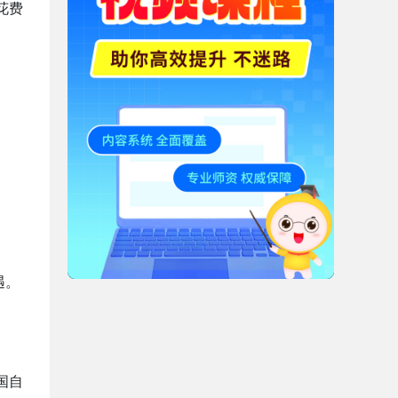
花费
。
遇。
国自