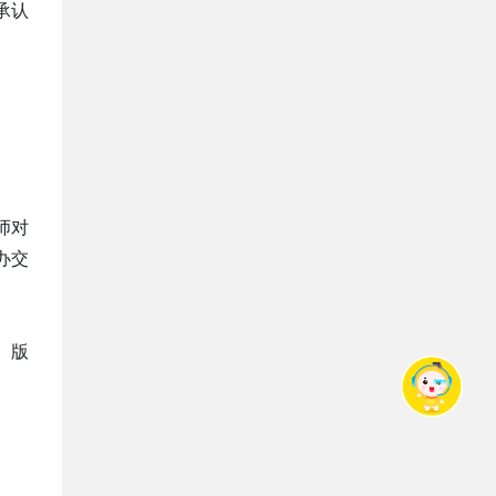
承认
师对
办交
、版