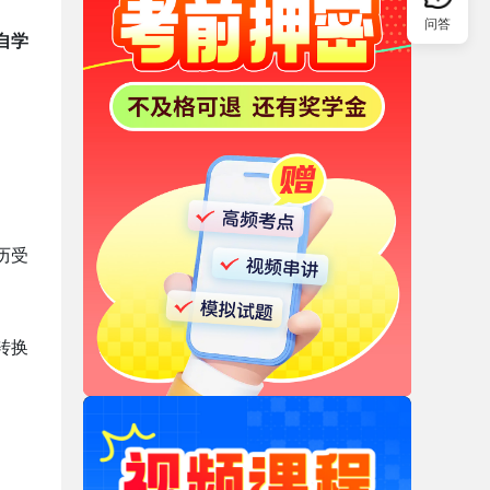
问答
自学
历受
转换