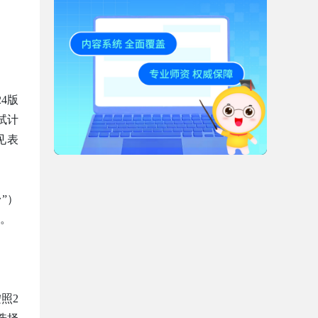
4版
试计
见表
台”）
知。
照2