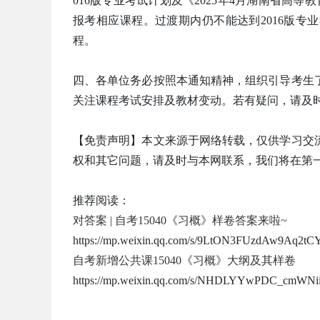
016版专业考试计划及《2025年4月湖南省高
报考相应课程。过渡期内仍不能达到2016版专
程。
四、各单位务必按照本通知精神，组织引导考生
关注课程考试安排及教材变动。若有疑问，请及时与我
【免责声明】本文来源于网络转载，仅供学习交
权和其它问题，请及时与本网联系，我们将在第
推荐阅读：
对答案 | 自考15040《习概》样卷答案来啦~
https://mp.weixin.qq.com/s/9LtON3FUzdAw9Aq2t
自考新增公共课15040《习概》大纲及其样卷
https://mp.weixin.qq.com/s/NHDLYYwPDC_cmWN