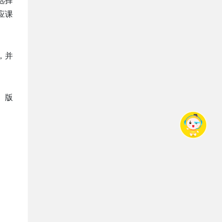
选择
应课
，并
、版