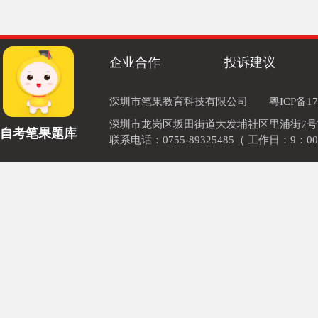
企业合作
投诉建议
深圳市笔果教育科技有限公司
粤ICP备17
深圳市龙岗区坂田街道大发埔社区里浦街7号TOD
自考笔果题库
联系电话：0755-89325485（ 工作日：9：00