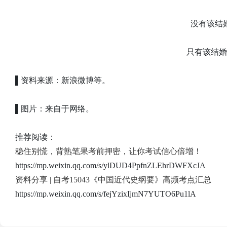
没有该结
只有该结婚
▌资料来源：新浪微博等。
▌图片：来自于网络。
推荐阅读：
稳住别慌，背熟笔果考前押密，让你考试信心倍增！
https://mp.weixin.qq.com/s/ylDUD4PpfnZLEhrDWFXcJA
资料分享 | 自考15043《中国近代史纲要》高频考点汇总
https://mp.weixin.qq.com/s/fejYzixIjmN7YUTO6Pu1lA