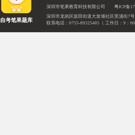
深圳市笔果教育科技有限公司
粤ICP备17
深圳市龙岗区坂田街道大发埔社区里浦街7号TOD
自考笔果题库
联系电话：0755-89325485（ 工作日：9：00