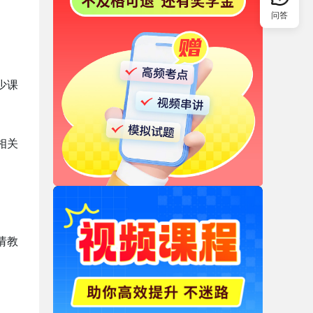
问答
少课
相关
请教